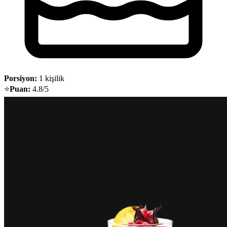
Porsiyon:
1 kişilik
⭐
Puan:
4.8/5