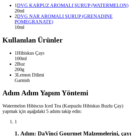
1
DVG KARPUZ AROMALI ŞURUP (WATERMELON)
20ml
2
DVG NAR AROMALI ŞURUP (GRENADINE
POMEGRANATE)
10ml
Kullanılan Ürünler
1
Hibiskus Çayı
100ml
2
Buz
200g
3
Lemon Dilimi
Garnish
Adım Adım Yapım Yöntemi
Watermelon Hibiscus Iced Tea (Karpuzlu Hibiskus Buzlu Çay)
yapmak için aşağıdaki
5
adımı takip edin:
1
1
. Adım:
DaVinci Gourmet Malzemelerini, çayı