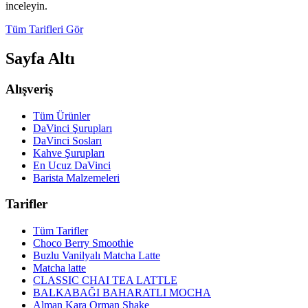
inceleyin.
Tüm Tarifleri Gör
Sayfa Altı
Alışveriş
Tüm Ürünler
DaVinci Şurupları
DaVinci Sosları
Kahve Şurupları
En Ucuz DaVinci
Barista Malzemeleri
Tarifler
Tüm Tarifler
Choco Berry Smoothie
Buzlu Vanilyalı Matcha Latte
Matcha latte
CLASSIC CHAI TEA LATTLE
BALKABAĞI BAHARATLI MOCHA
Alman Kara Orman Shake