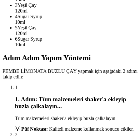
3
Yeşil Çay
120ml
4
Sugar Syrup
10ml
5
Yeşil Çay
120ml
6
Sugar Syrup
10ml
Adım Adım Yapım Yöntemi
PEMBE LİMONATA BUZLU ÇAY
yapmak için aşağıdaki
2
adımı
takip edin:
1
1
. Adım:
Tüm malzemeleri shaker'a ekleyip
buzla çalkalayın
...
Tüm malzemeleri shaker'a ekleyip buzla çalkalayın
💡
Püf Noktası:
Kaliteli malzeme kullanmak sonucu etkiler.
2