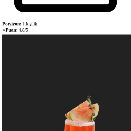
Porsiyon:
1 kişilik
⭐
Puan:
4.8/5