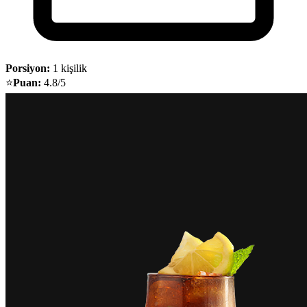
Porsiyon:
1 kişilik
⭐
Puan:
4.8/5