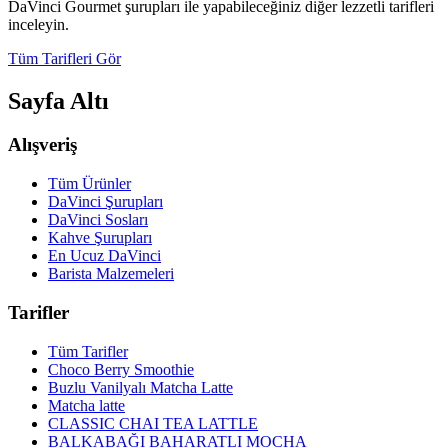
DaVinci Gourmet şurupları ile yapabileceğiniz diğer lezzetli tarifleri
inceleyin.
Tüm Tarifleri Gör
Sayfa Altı
Alışveriş
Tüm Ürünler
DaVinci Şurupları
DaVinci Sosları
Kahve Şurupları
En Ucuz DaVinci
Barista Malzemeleri
Tarifler
Tüm Tarifler
Choco Berry Smoothie
Buzlu Vanilyalı Matcha Latte
Matcha latte
CLASSIC CHAI TEA LATTLE
BALKABAĞI BAHARATLI MOCHA