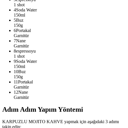
1 shot
4
Soda Water
150ml
5
Buz
150g
6
Portakal
Garnitür
7
Nane
Garnitür
8
espressoyu
1 shot
9
Soda Water
150ml
10
Buz
150g
11
Portakal
Garnitür
12
Nane
Garnitür
Adım Adım Yapım Yöntemi
KARPUZLU MOJITO KAHVE
yapmak için aşağıdaki
3
adımı
takip edin: