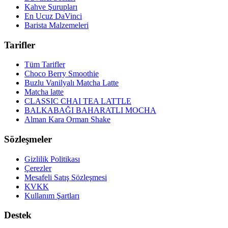
Kahve Şurupları
En Ucuz DaVinci
Barista Malzemeleri
Tarifler
Tüm Tarifler
Choco Berry Smoothie
Buzlu Vanilyalı Matcha Latte
Matcha latte
CLASSIC CHAI TEA LATTLE
BALKABAĞI BAHARATLI MOCHA
Alman Kara Orman Shake
Sözleşmeler
Gizlilik Politikası
Çerezler
Mesafeli Satış Sözleşmesi
KVKK
Kullanım Şartları
Destek