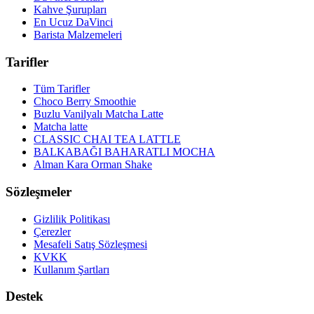
Kahve Şurupları
En Ucuz DaVinci
Barista Malzemeleri
Tarifler
Tüm Tarifler
Choco Berry Smoothie
Buzlu Vanilyalı Matcha Latte
Matcha latte
CLASSIC CHAI TEA LATTLE
BALKABAĞI BAHARATLI MOCHA
Alman Kara Orman Shake
Sözleşmeler
Gizlilik Politikası
Çerezler
Mesafeli Satış Sözleşmesi
KVKK
Kullanım Şartları
Destek