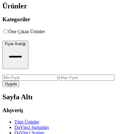
Ürünler
Kategoriler
Öne Çıkan Ürünler
Fiyat Aralığı
-
Uygula
Sayfa Altı
Alışveriş
Tüm Ürünler
DaVinci Şurupları
DaVinci Sosları