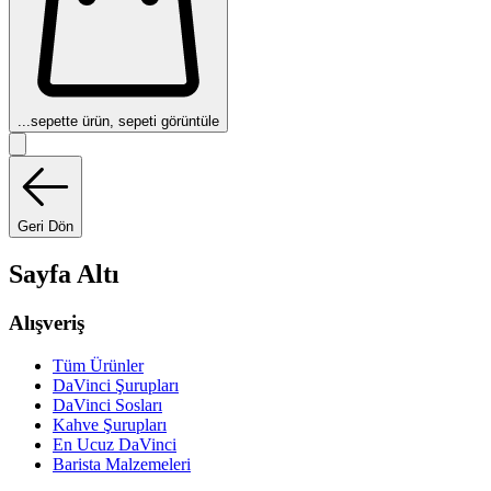
...
sepette ürün, sepeti görüntüle
Geri Dön
Sayfa Altı
Alışveriş
Tüm Ürünler
DaVinci Şurupları
DaVinci Sosları
Kahve Şurupları
En Ucuz DaVinci
Barista Malzemeleri