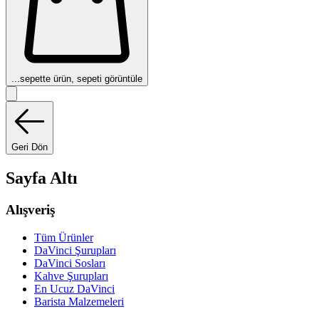
...
sepette ürün, sepeti görüntüle
Geri Dön
Sayfa Altı
Alışveriş
Tüm Ürünler
DaVinci Şurupları
DaVinci Sosları
Kahve Şurupları
En Ucuz DaVinci
Barista Malzemeleri