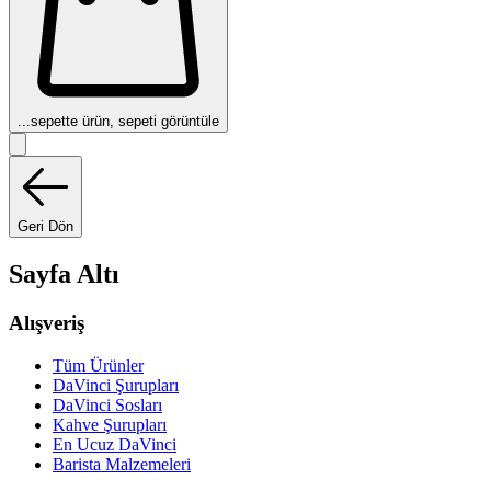
...
sepette ürün, sepeti görüntüle
Geri Dön
Sayfa Altı
Alışveriş
Tüm Ürünler
DaVinci Şurupları
DaVinci Sosları
Kahve Şurupları
En Ucuz DaVinci
Barista Malzemeleri