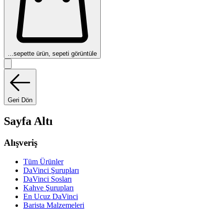
...
sepette ürün, sepeti görüntüle
Geri Dön
Sayfa Altı
Alışveriş
Tüm Ürünler
DaVinci Şurupları
DaVinci Sosları
Kahve Şurupları
En Ucuz DaVinci
Barista Malzemeleri