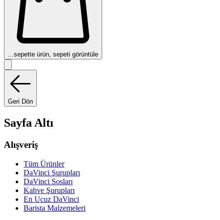
...
sepette ürün, sepeti görüntüle
Geri Dön
Sayfa Altı
Alışveriş
Tüm Ürünler
DaVinci Şurupları
DaVinci Sosları
Kahve Şurupları
En Ucuz DaVinci
Barista Malzemeleri