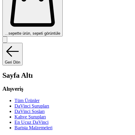
...
sepette ürün, sepeti görüntüle
Geri Dön
Sayfa Altı
Alışveriş
Tüm Ürünler
DaVinci Şurupları
DaVinci Sosları
Kahve Şurupları
En Ucuz DaVinci
Barista Malzemeleri