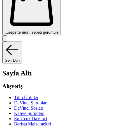
...
sepette ürün, sepeti görüntüle
Geri Dön
Sayfa Altı
Alışveriş
Tüm Ürünler
DaVinci Şurupları
DaVinci Sosları
Kahve Şurupları
En Ucuz DaVinci
Barista Malzemeleri