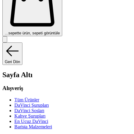
...
sepette ürün, sepeti görüntüle
Geri Dön
Sayfa Altı
Alışveriş
Tüm Ürünler
DaVinci Şurupları
DaVinci Sosları
Kahve Şurupları
En Ucuz DaVinci
Barista Malzemeleri